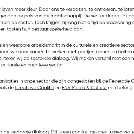
t leven meer kleur. Door ons te verbazen, te ontroeren, te lat
vinger aan de pols van de maatschappij. De sector draagt bi
n de sector. Toch krijgen zij lang niet altijd de waardering 
ioen tasten hun bestaanszekerheid aan.
n weerbare arbeidsmarkt in de culturele en creatieve sector. Wi
t doen we door samen te werken met partijen binnen en buiten
iliteren wij de sectorale dialoog. Wij maken verschil met een 
culturele en creatieve sector.
aties in onze sector die zijn aangesloten bij de
Federatie C
oals de
Creatieve Coalitie
en
FNV Media & Cultuur
een belangri
a de sectorale dialoog. Dit is een continu gesprek tussen ver