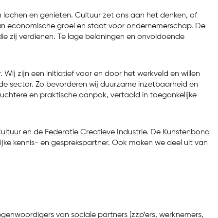
en lachen en genieten. Cultuur zet ons aan het denken, of
j aan economische groei en staat voor ondernemerschap. De
die zij verdienen. Te lage beloningen en onvoldoende
j zijn een initiatief voor en door het werkveld en willen
 de sector. Zo bevorderen wij duurzame inzetbaarheid en
nuchtere en praktische aanpak, vertaald in toegankelijke
ultuur
en de
Federatie Creatieve Industrie
. De
Kunstenbond
jke kennis- en gesprekspartner. Ook maken we deel uit van
tegenwoordigers van sociale partners (zzp’ers, werknemers,