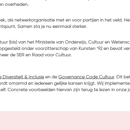
en overheden.
k, als netwerkorganisatie met en voor partijen in het veld. H
chtspunt. Samen sta je nu eenmaal sterker.
tuur (bis) van het Ministerie van Onderwijs, Cultuur en Wetens
gesteld onder voorzitterschap van Kunsten ’92 en bevat verb
meer de SER en Raad voor Cultuur.
Diversiteit & Inclusie
en de
Governance Code Cultuur
. Dit b
wordt omarmd en iedereen gelijke kansen krijgt. Wij implement
 zelf. Concrete voorbeelden hiervan zijn terug te lezen in onze