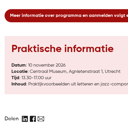
Meer informatie over programma en aanmelden volgt 
Praktische informatie
Datum
: 10 november 2026
Locatie
:
Centraal Museum, Agnietenstraat 1, Utrecht
Tijd
: 13.30-17.00 uur
Inhoud
:
Praktijkvoorbeelden
uit
l
etteren
en
jazz-compon
Delen
LinkedIn
Facebook
E-
mail