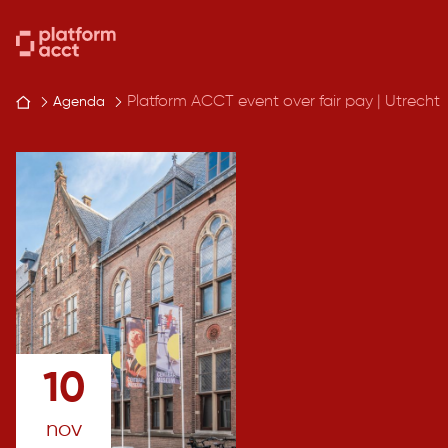
Skip
to
content
Platform ACCT event over fair pay | Utrecht
Agenda
10
nov