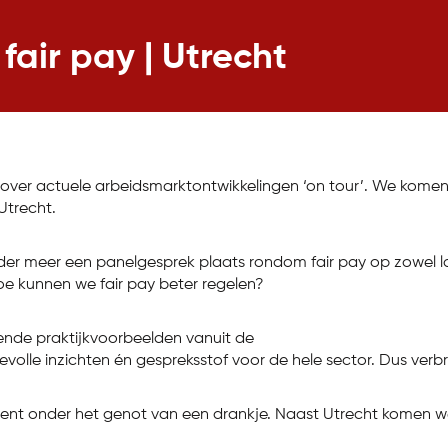
fair pay | Utrecht
t over actuele arbeidsmarktontwikkelingen ‘on tour’. We kom
Utrecht.
er meer een panelgesprek plaats rondom fair pay op zowel lan
e kunnen we fair pay beter regelen?
rende praktijkvoorbeelden vanuit de
evolle inzichten én gespreksstof voor de hele sector. Dus verb
nt onder het genot van een drankje. Naast Utrecht komen we 