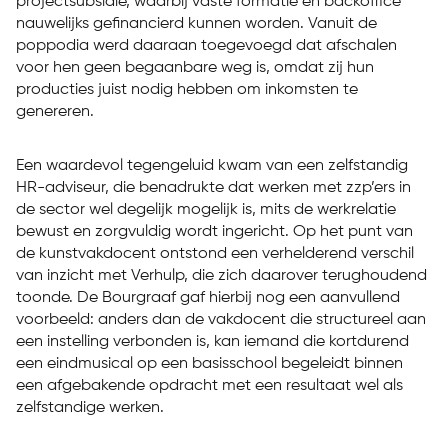
projectsubsidie, waarbij vaste formatie en backoffice
nauwelijks gefinancierd kunnen worden. Vanuit de
poppodia werd daaraan toegevoegd dat afschalen
voor hen geen begaanbare weg is, omdat zij hun
producties juist nodig hebben om inkomsten te
genereren.
Een waardevol tegengeluid kwam van een zelfstandig
HR-adviseur, die benadrukte dat werken met zzp’ers in
de sector wel degelijk mogelijk is, mits de werkrelatie
bewust en zorgvuldig wordt ingericht. Op het punt van
de kunstvakdocent ontstond een verhelderend verschil
van inzicht met Verhulp, die zich daarover terughoudend
toonde. De Bourgraaf gaf hierbij nog een aanvullend
voorbeeld: anders dan de vakdocent die structureel aan
een instelling verbonden is, kan iemand die kortdurend
een eindmusical op een basisschool begeleidt binnen
een afgebakende opdracht met een resultaat wel als
zelfstandige werken.