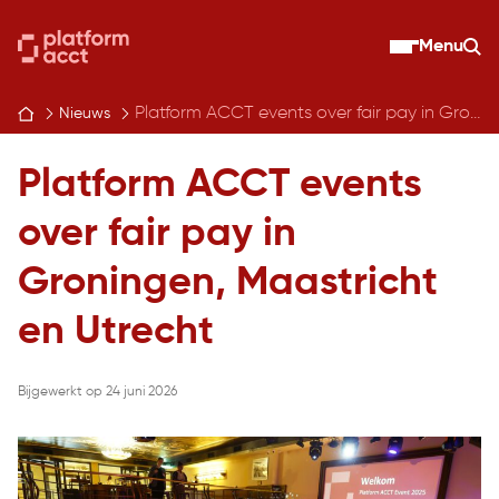
Skip
to
Menu
Zo
content
Platform ACCT events over fair pay in Groningen, Maastricht en Utrecht
Nieuws
Platform ACCT events
over fair pay in
Groningen, Maastricht
en Utrecht
Bijgewerkt op 24 juni 2026