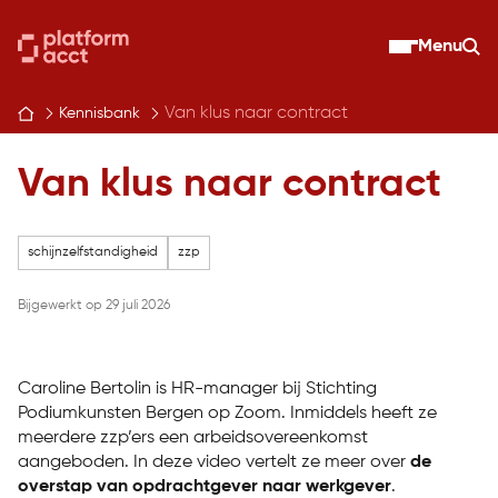
Skip
to
Menu
Zo
content
Van klus naar contract
Kennisbank
Van klus naar contract
schijnzelfstandigheid
zzp
Bijgewerkt op 29 juli 2026
Caroline Bertolin is HR-manager bij Stichting
Podiumkunsten Bergen op Zoom. Inmiddels heeft ze
meerdere zzp’ers een arbeidsovereenkomst
aangeboden. In deze video vertelt ze meer over
de
overstap van opdrachtgever naar werkgever
.