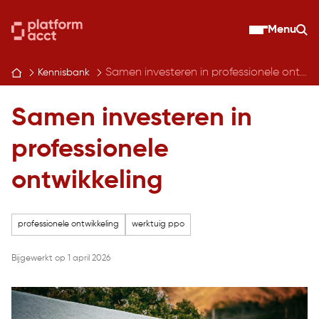
Skip
to
Menu
Zo
content
Samen investeren in professionele ontwikkeling
Kennisbank
Samen investeren in
professionele
ontwikkeling
professionele ontwikkeling
werktuig ppo
Bijgewerkt op 1 april 2026