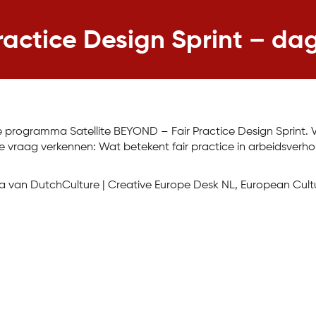
ractice Design Sprint – da
 programma Satellite BEYOND – Fair Practice Design Sprint. V
e vraag verkennen: Wat betekent fair practice in arbeidsverh
n DutchCulture | Creative Europe Desk NL, European Cultural