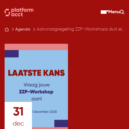
Skip
to
Menu
Zo
content
Aanvraagregeling ZZP-Workshops sluit eind dit jaar
Agenda
31
dec