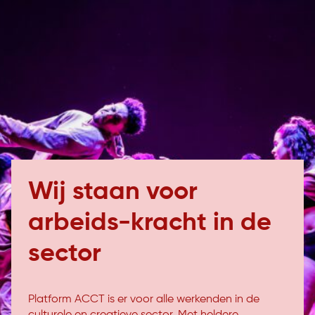
Wij staan voor
arbeids-kracht in de
sector
Platform ACCT is er voor alle werkenden in de
culturele en creatieve sector. Met heldere